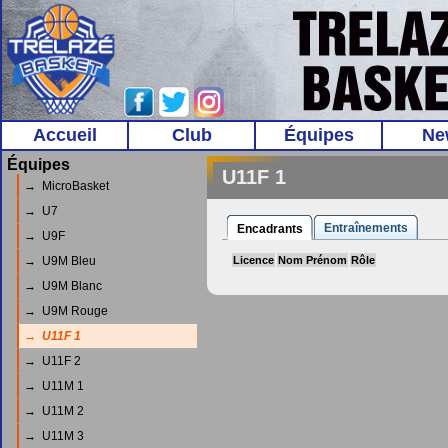
Accueil
Club
Équipes
Ne
Équipes
U11F 1
→ MicroBasket
→ U7
Entraînements
Encadrants
→ U9F
→ U9M Bleu
Licence
Nom Prénom
Rôle
→ U9M Blanc
→ U9M Rouge
→ U11F 1
→ U11F 2
→ U11M 1
→ U11M 2
→ U11M 3