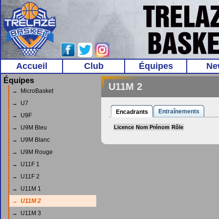
Accueil
Club
Équipes
Ne
Équipes
U11M 2
→ MicroBasket
→ U7
Entraînements
Encadrants
→ U9F
→ U9M Bleu
Licence
Nom Prénom
Rôle
→ U9M Blanc
→ U9M Rouge
→ U11F 1
→ U11F 2
→ U11M 1
→ U11M 2
→ U11M 3