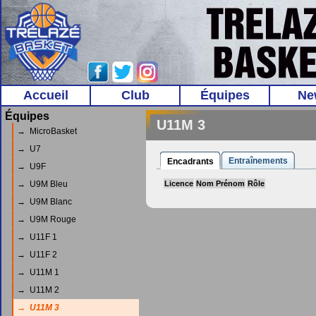
Accueil
Club
Équipes
Ne
Équipes
U11M 3
→ MicroBasket
→ U7
Entraînements
Encadrants
→ U9F
→ U9M Bleu
Licence
Nom Prénom
Rôle
→ U9M Blanc
→ U9M Rouge
→ U11F 1
→ U11F 2
→ U11M 1
→ U11M 2
→ U11M 3