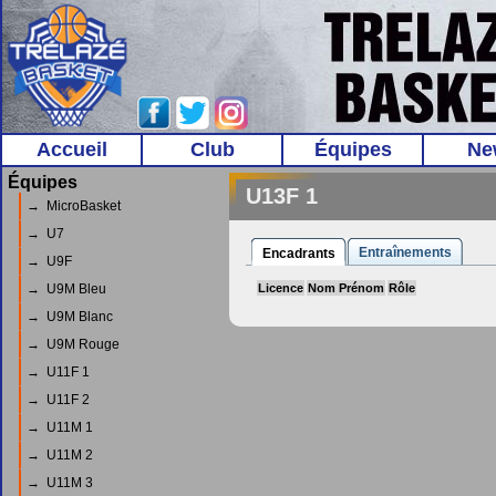
Accueil
Club
Équipes
Ne
Équipes
U13F 1
→ MicroBasket
→ U7
Entraînements
Encadrants
→ U9F
→ U9M Bleu
Licence
Nom Prénom
Rôle
→ U9M Blanc
→ U9M Rouge
→ U11F 1
→ U11F 2
→ U11M 1
→ U11M 2
→ U11M 3