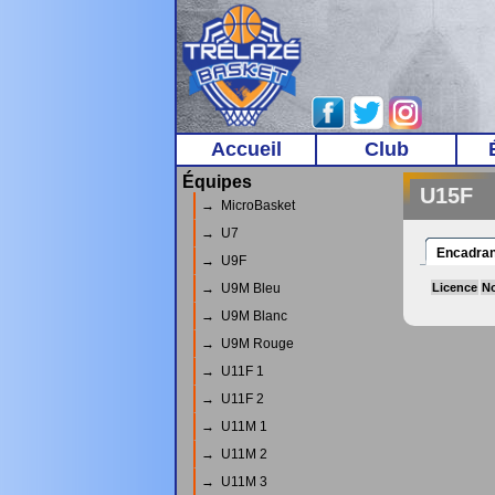
Accueil
Club
Équipes
U15F
→ MicroBasket
→ U7
Encadran
→ U9F
→ U9M Bleu
Licence
N
→ U9M Blanc
→ U9M Rouge
→ U11F 1
→ U11F 2
→ U11M 1
→ U11M 2
→ U11M 3