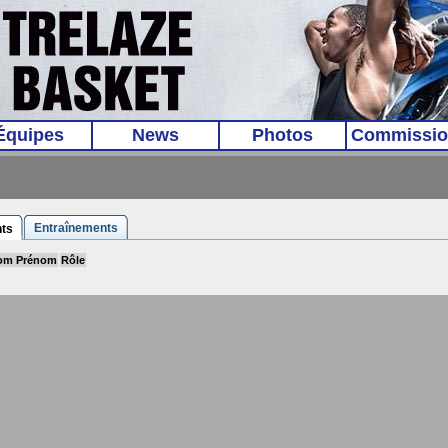
Équipes
News
Photos
Commissio
Entraînements
ts
om Prénom
Rôle