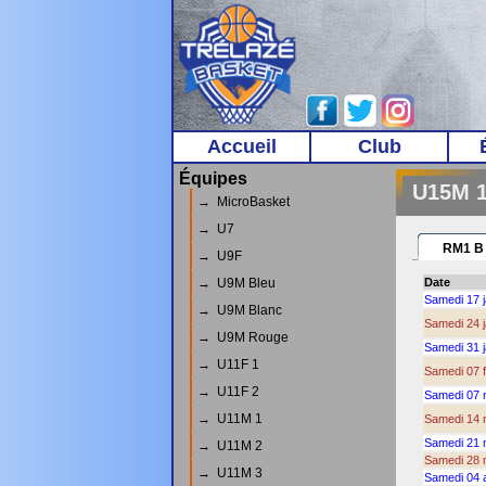
Accueil
Club
Équipes
U15M 
→ MicroBasket
→ U7
RM1 B
→ U9F
→ U9M Bleu
Date
Samedi 17 j
→ U9M Blanc
Samedi 24 j
→ U9M Rouge
Samedi 31 j
→ U11F 1
Samedi 07 f
→ U11F 2
Samedi 07 
→ U11M 1
Samedi 14 
Samedi 21 
→ U11M 2
Samedi 28 
→ U11M 3
Samedi 04 a