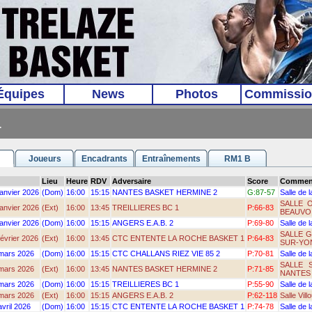
Équipes
News
Photos
Commissio
1
Joueurs
Encadrants
Entraînements
RM1 B
Lieu
Heure
RDV
Adversaire
Score
Comment
anvier 2026
(Dom)
16:00
15:15
NANTES BASKET HERMINE 2
G:87‑57
Salle de 
SALLE 
anvier 2026
(Ext)
16:00
13:45
TREILLIERES BC 1
P:66‑83
BEAUVOI
anvier 2026
(Dom)
16:00
15:15
ANGERS E.A.B. 2
P:69‑80
Salle de 
SALLE G
évrier 2026
(Ext)
16:00
13:45
CTC ENTENTE LA ROCHE BASKET 1
P:64‑83
SUR-YO
mars 2026
(Dom)
16:00
15:15
CTC CHALLANS RIEZ VIE 85 2
P:70‑81
Salle de 
SALLE 
mars 2026
(Ext)
16:00
13:45
NANTES BASKET HERMINE 2
P:71‑85
NANTES
mars 2026
(Dom)
16:00
15:15
TREILLIERES BC 1
P:55‑90
Salle de 
mars 2026
(Ext)
16:00
15:15
ANGERS E.A.B. 2
P:62‑118
Salle Vil
vril 2026
(Dom)
16:00
15:15
CTC ENTENTE LA ROCHE BASKET 1
P:74‑78
Salle de 