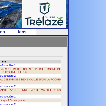
ns
Liens
aire
la Goducière 2
OMNISPORTS HERACLES - T1 RUE SIMONE DE
R 44119 TREILLIERES
la Goducière 2
AUDEL IMPASSE RENE CAILLE 85000 LA ROCHE-
N
la Goducière 2
SAINTE ANNE 3 RUE SAINTE MARTHE 44100
la Goducière 2
loutreys RDV sur place
la Goducière 2