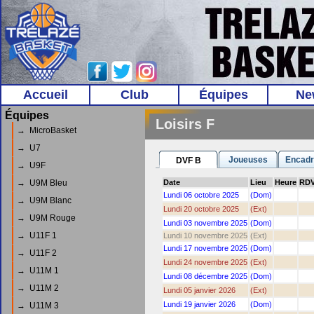
Accueil
Club
Équipes
Ne
Équipes
Loisirs F
→ MicroBasket
→ U7
Joueuses
Encadr
DVF B
→ U9F
→ U9M Bleu
Date
Lieu
Heure
RD
Lundi 06 octobre 2025
(Dom)
→ U9M Blanc
Lundi 20 octobre 2025
(Ext)
→ U9M Rouge
Lundi 03 novembre 2025
(Dom)
→ U11F 1
Lundi 10 novembre 2025
(Ext)
Lundi 17 novembre 2025
(Dom)
→ U11F 2
Lundi 24 novembre 2025
(Ext)
→ U11M 1
Lundi 08 décembre 2025
(Dom)
→ U11M 2
Lundi 05 janvier 2026
(Ext)
Lundi 19 janvier 2026
(Dom)
→ U11M 3