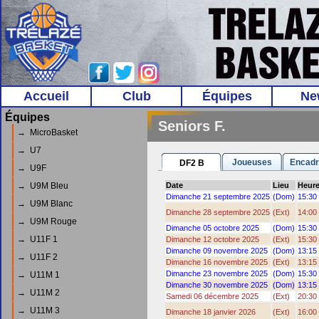
Accueil
Club
Équipes
Ne
Équipes
Seniors F.
→ MicroBasket
→ U7
Joueuses
Encadr
DF2 B
→ U9F
→ U9M Bleu
Date
Lieu
Heur
Dimanche 21 septembre 2025
(Dom)
15:30
→ U9M Blanc
Dimanche 28 septembre 2025
(Ext)
14:00
→ U9M Rouge
Dimanche 05 octobre 2025
(Dom)
15:30
→ U11F 1
Dimanche 12 octobre 2025
(Ext)
15:30
Dimanche 09 novembre 2025
(Dom)
13:15
→ U11F 2
Dimanche 16 novembre 2025
(Ext)
13:15
Dimanche 23 novembre 2025
(Dom)
15:30
→ U11M 1
Dimanche 30 novembre 2025
(Dom)
13:15
→ U11M 2
Samedi 06 décembre 2025
(Ext)
20:30
→ U11M 3
Dimanche 18 janvier 2026
(Ext)
16:00