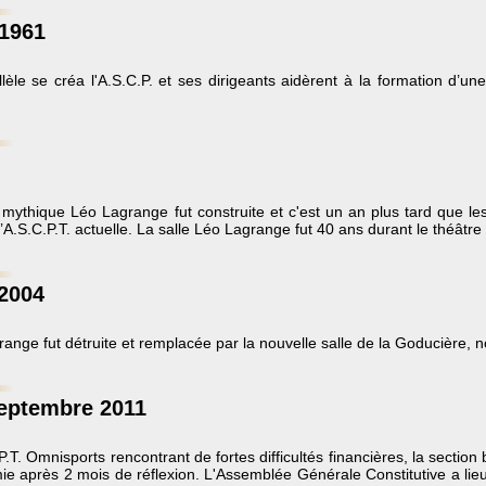
1961
lèle se créa l'A.S.C.P. et ses dirigeants aidèrent à la formation d’u
 mythique Léo Lagrange fut construite et c'est un an plus tard que le
l’A.S.C.P.T. actuelle. La salle Léo Lagrange fut 40 ans durant le théâtre
 2004
ange fut détruite et remplacée par la nouvelle salle de la Goducière, n
eptembre 2011
P.T. Omnisports rencontrant de fortes difficultés financières, la sectio
e après 2 mois de réflexion. L'Assemblée Générale Constitutive a lieu