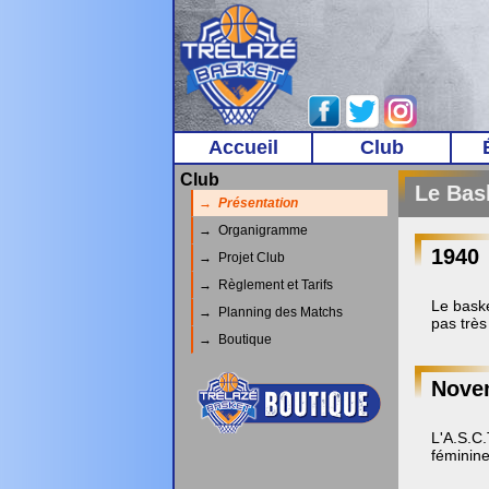
Accueil
Club
Club
Le Bask
→ Présentation
→ Organigramme
1940
→ Projet Club
→ Règlement et Tarifs
Le baske
→ Planning des Matchs
pas très
→ Boutique
Nove
L'A.S.C.
féminine