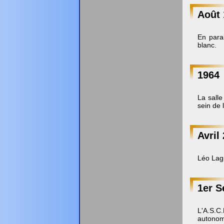
Août 
En paral
blanc.
1964
La salle
sein de 
Avril
Léo Lagr
1er S
L'A.S.C.
autonomi